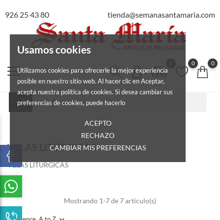
926 25 43 80
tienda@semanasantamaria.com
Usamos cookies
0
0
0
Utilizamos cookies para ofrecerle la mejor experiencia
posible en nuestro sitio web. Al hacer clic en Aceptar,
acepta nuestra política de cookies. Si desea cambiar sus
preferencias de cookies, puede hacerlo
ACEPTO
RECHAZO
VELAS LITÚRGICAS
CAMBIAR MIS PREFERENCIAS
VELAS LITÚRGICAS
Mostrando 1-7 de 7 artículo(s)
Reference, A to Z