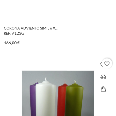
CORONA ADVIENTO SIMIL 6 X...
V123G
REF:
Precio
166,00 €
favorite_border