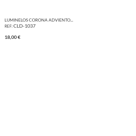
LUMINELOS CORONA ADVIENTO...
CLD-1037
REF:
Precio
18,00 €
favorite_border