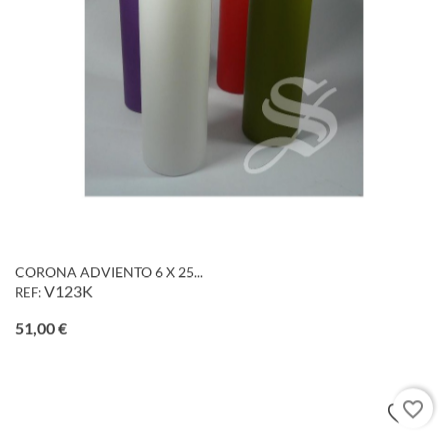
CORONA ADVIENTO 6 X 25...
V123K
REF:
Precio
51,00 €
favorite_border