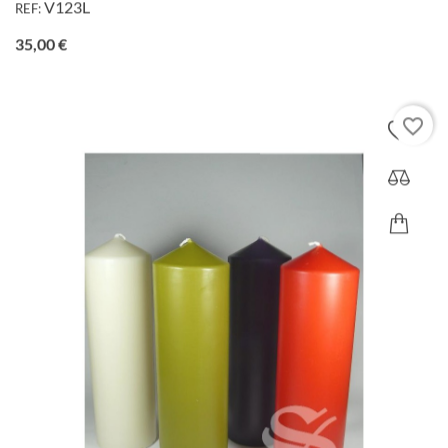
V123L
REF:
Precio
35,00 €
favorite_border