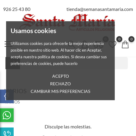
926 25 43 80
tienda@semanasantamaria.com
Usamos cookies
0
0
0
Utilizamos cookies para ofrecerle la mejor experiencia
posible en nuestro sitio web. Al hacer clic en Aceptar,
acepta nuestra política de cookies. Si desea cambiar sus
preferencias de cookies, puede hacerlo
ACEPTO
RECHAZO
VARIOS
CAMBIAR MIS PREFERENCIAS
VARIOS
Disculpe las molestias.