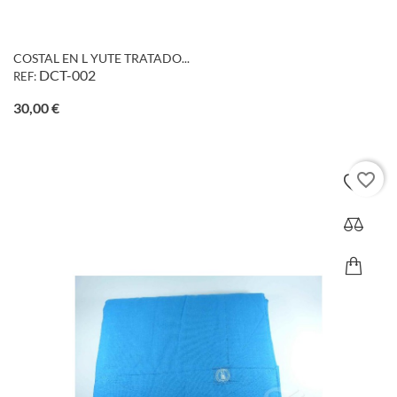
COSTAL EN L YUTE TRATADO...
DCT-002
REF:
Precio
30,00 €
favorite_border