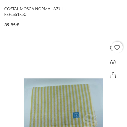
COSTAL MOSCA NORMAL AZUL...
SS1-50
REF:
Precio
39,95 €
favorite_border