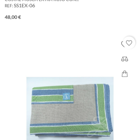
SS1EX-06
REF:
Precio
48,00 €
favorite_border