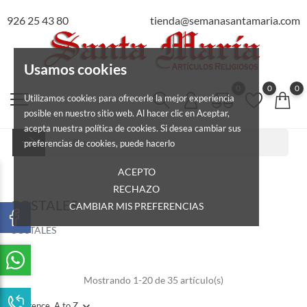
926 25 43 80
tienda@semanasantamaria.com
Usamos cookies
0
0
0
Utilizamos cookies para ofrecerle la mejor experiencia
posible en nuestro sitio web. Al hacer clic en Aceptar,
acepta nuestra política de cookies. Si desea cambiar sus
preferencias de cookies, puede hacerlo
ACEPTO
RECHAZO
COSTALES
CAMBIAR MIS PREFERENCIAS
COSTALES
Mostrando 1-20 de 35 artículo(s)
Reference, A to Z