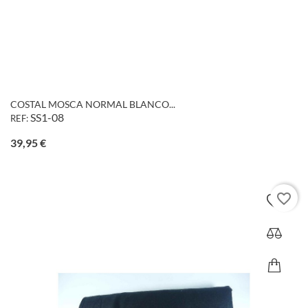
COSTAL MOSCA NORMAL BLANCO...
SS1-08
REF:
Precio
39,95 €
favorite_border