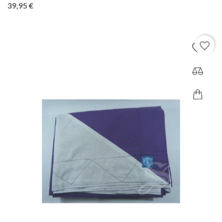
Precio
39,95 €
favorite_border