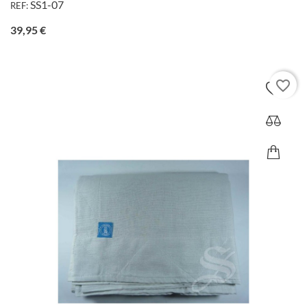
SS1-07
REF:
Precio
39,95 €
favorite_border