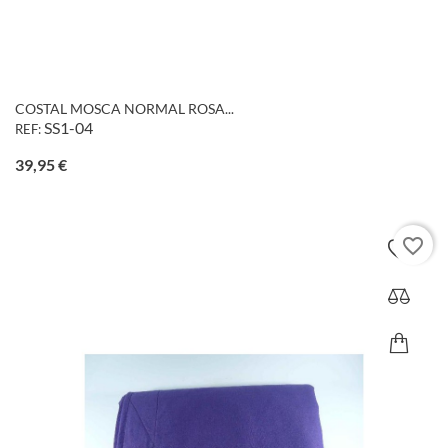
COSTAL MOSCA NORMAL ROSA...
SS1-04
REF:
Precio
39,95 €
favorite_border