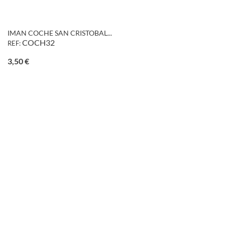
IMAN COCHE SAN CRISTOBAL...
COCH32
REF:
Precio
3,50 €
favorite_border