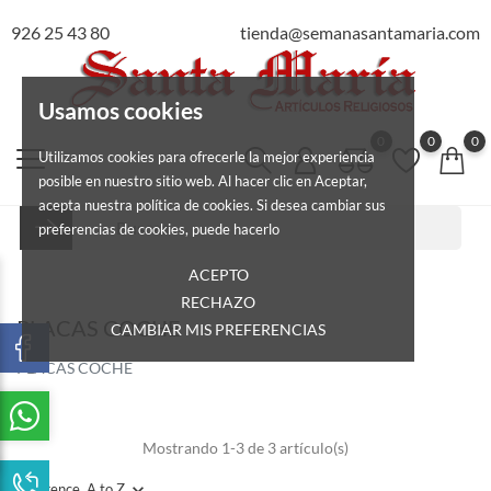
926 25 43 80
tienda@semanasantamaria.com
Usamos cookies
0
0
0
Utilizamos cookies para ofrecerle la mejor experiencia
posible en nuestro sitio web. Al hacer clic en Aceptar,
acepta nuestra política de cookies. Si desea cambiar sus
preferencias de cookies, puede hacerlo
ACEPTO
RECHAZO
PLACAS COCHE
CAMBIAR MIS PREFERENCIAS
PLACAS COCHE
Mostrando 1-3 de 3 artículo(s)
Reference, A to Z