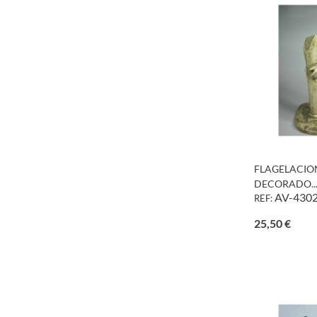
FLAGELACION
DECORADO..
AV-430
REF:
Preci
25,50 €