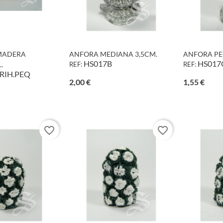
MADERA
ANFORA MEDIANA 3,5CM.
ANFORA PE
HS017B
HS017
.
REF:
REF:
RIH.PEQ
Precio
Preci
2,00 €
1,55 €
o
favorite_border
favorite_border