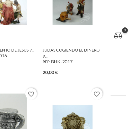
0
NTO DE JESUS 9...
JUDAS COGIENDO EL DINERO
016
9...
BHK-2017
REF:
io
Precio
20,00 €
favorite_border
favorite_border