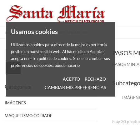
Usamos cookies
Inicio
SEMANA SANTA
PASOS MINIATURA
Utilizamos cookies para ofrecerle la mejor experiencia
PASOS M
posible en nuestro sitio web. Al hacer clic en Aceptar,
acepta nuestra política de cookies. Si desea cambiar sus
PASOS MINI
preferencias de cookies, puede hacerlo
ACEPTO
RECHAZO
Subcatego
Categorías
CAMBIAR MIS PREFERENCIAS
IMÁGEN
IMÁGENES
MAQUETISMO COFRADE
Hay 30 produc