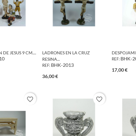
DE JESUS 9 CM....
LADRONES EN LA CRUZ
DESPOJAMIE
10
BHK-2
RESINA...
REF:
BHK-2013
REF:
o
Prec
17,00 €
Precio
36,00 €
favorite_border
favorite_border