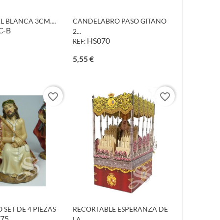
L BLANCA 3CM....
CANDELABRO PASO GITANO
C-B
2...
HS070
REF:
o
Precio
5,55 €
favorite_border
favorite_border
SET DE 4 PIEZAS
RECORTABLE ESPERANZA DE
075
LA...