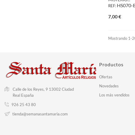
HS070-
REF:
Precio
7,00 €
Mostrando 1-20
Productos
Ofertas
Novedades
Calle de los Reyes, 9
13002 Ciudad
Los más vendidos
Real
España
926 25 43 80
tienda@semanasantamaria.com