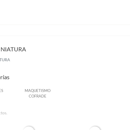
INIATURA
ATURA
rías
ES
MAQUETISMO
COFRADE
tos.