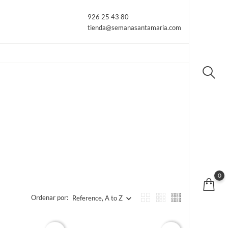
926 25 43 80
tienda@semanasantamaria.com
0
Ordenar por:
Reference, A to Z