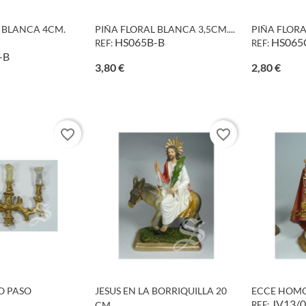
 BLANCA 4CM.
PIÑA FLORAL BLANCA 3,5CM....
PIÑA FLORA
HS065B-B
HS065
REF:
REF:
-B
Precio
Preci
3,80 €
2,80 €
favorite_border
favorite_border
O PASO
JESUS EN LA BORRIQUILLA 20
ECCE HOMO 
JV13/
CM.
REF: