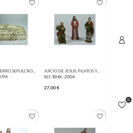
favorite_border
favorite_border
ERRO SEPULCRO...
JUICIO DE JESUS, PILATOS Y...
07M
BHK-2004
REF:
io
Precio
27,00 €
0
favorite_border
favorite_border