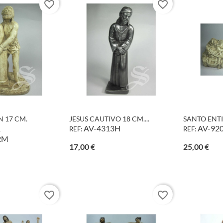
favorite_border
favorite_border
 17 CM.
JESUS CAUTIVO 18 CM....
SANTO ENTI
AV-4313H
AV-92
.
REF:
REF:
2M
Precio
Prec
17,00 €
25,00 €
o
favorite_border
favorite_border