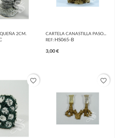
QUEÑA 2CM.
CARTELA CANASTILLA PASO...
C
HS065-B
REF:
o
Precio
3,00 €
favorite_border
favorite_border