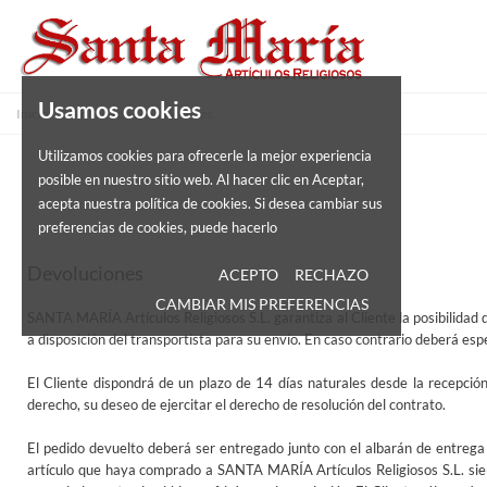
Usamos cookies
Inicio
Política de Devoluciones
Utilizamos cookies para ofrecerle la mejor experiencia
posible en nuestro sitio web. Al hacer clic en Aceptar,
acepta nuestra política de cookies. Si desea cambiar sus
preferencias de cookies, puede hacerlo
Devoluciones
ACEPTO
RECHAZO
CAMBIAR MIS PREFERENCIAS
SANTA MARÍA Artículos Religiosos S.L. garantiza al Cliente la posibilidad
a disposición del transportista para su envío. En caso contrario deberá espe
El Cliente dispondrá de un plazo de 14 días naturales desde la recepció
derecho, su deseo de ejercitar el derecho de resolución del contrato.
El pedido devuelto deberá ser entregado junto con el albarán de entrega
artículo que haya comprado a SANTA MARÍA Artículos Religiosos S.L. siem