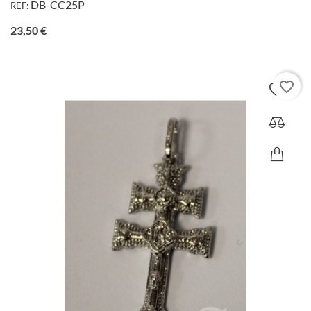
DB-CC25P
REF:
Precio
23,50 €
favorite_border