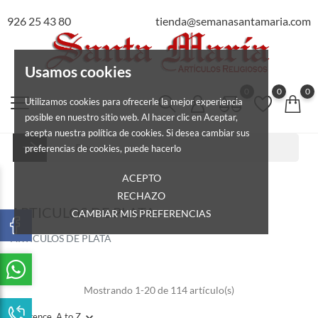
926 25 43 80
tienda@semanasantamaria.com
Usamos cookies
0
0
0
Utilizamos cookies para ofrecerle la mejor experiencia
posible en nuestro sitio web. Al hacer clic en Aceptar,
acepta nuestra política de cookies. Si desea cambiar sus
preferencias de cookies, puede hacerlo
ACEPTO
RECHAZO
ARTICULOS DE PLATA
CAMBIAR MIS PREFERENCIAS
ARTICULOS DE PLATA
Mostrando 1-20 de 114 artículo(s)
Reference, A to Z