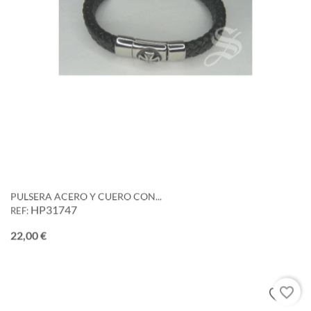
PULSERA ACERO Y CUERO CON...
HP31747
REF:
Precio
22,00 €
favorite_border