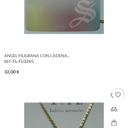
ANGEL FILIGRANA CON CADENA...
FL-FL0265
REF:
Precio
32,00 €
favorite_border