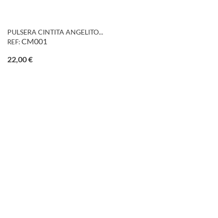
PULSERA CINTITA ANGELITO...
CM001
REF:
Precio
22,00 €
favorite_border