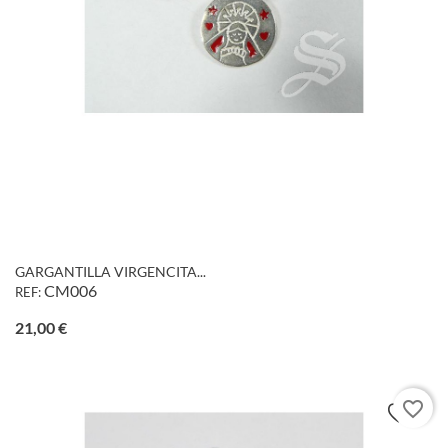
GARGANTILLA VIRGENCITA...
CM006
REF:
Precio
21,00 €
favorite_border