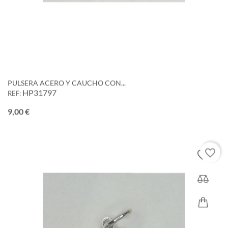
PULSERA ACERO Y CAUCHO CON...
HP31797
REF:
Precio
9,00 €
favorite_border