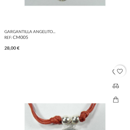
GARGANTILLA ANGELITO...
CM005
REF:
Precio
28,00 €
favorite_border