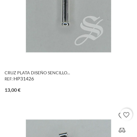
CRUZ PLATA DISEÑO SENCILLO...
HP31426
REF:
Precio
13,00 €
favorite_border