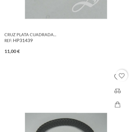
CRUZ PLATA CUADRADA...
HP31439
REF:
Precio
11,00 €
favorite_border