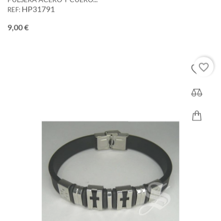
HP31791
REF:
Precio
9,00 €
favorite_border