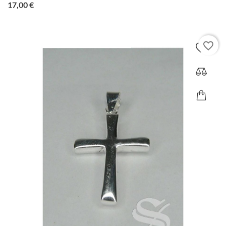
Precio
17,00 €
favorite_border