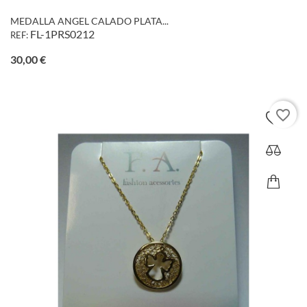
MEDALLA ANGEL CALADO PLATA...
FL-1PRS0212
REF:
Precio
30,00 €
favorite_border