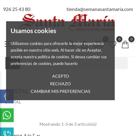
926 25 43 80
tienda@semanasantamaria.com
Usamos cookies
0
0
0
Utilizamos cookies para ofrecerle la mejor experiencia
posible en nuestro sitio web. Al hacer clic en Aceptar,
acepta nuestra política de cookies. Si desea cambiar sus
preferencias de cookies, puede hacerlo
ACEPTO
RECHAZO
CRISTAL
CAMBIAR MIS PREFERENCIAS
CRISTAL
Mostrando 1-3 de 3 artículo(s)
Reference, A to Z