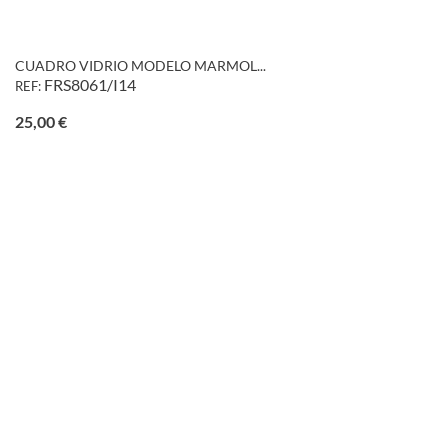
CUADRO VIDRIO MODELO MARMOL...
FRS8061/I14
REF:
Precio
25,00 €
favorite_border