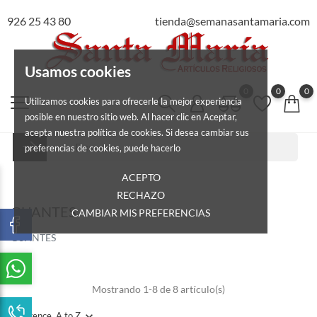
926 25 43 80
tienda@semanasantamaria.com
Usamos cookies
0
0
0
Utilizamos cookies para ofrecerle la mejor experiencia
posible en nuestro sitio web. Al hacer clic en Aceptar,
acepta nuestra política de cookies. Si desea cambiar sus
preferencias de cookies, puede hacerlo
ACEPTO
RECHAZO
GUANTES
CAMBIAR MIS PREFERENCIAS
GUANTES
Mostrando 1-8 de 8 artículo(s)
Reference, A to Z