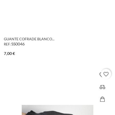
GUANTE COFRADE BLANCO...
SS0046
REF:
Precio
7,00 €
favorite_border