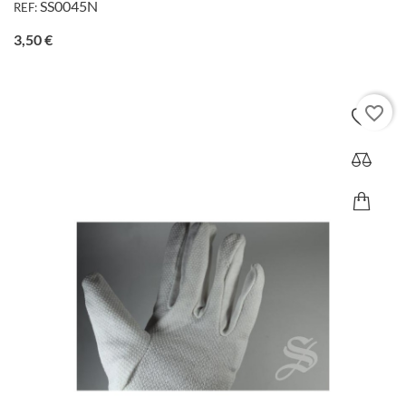
SS0045N
REF:
Precio
3,50 €
favorite_border