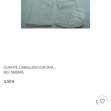
GUANTE CABALLERO ESPUMA...
SS0045
REF:
Precio
3,50 €
favorite_border