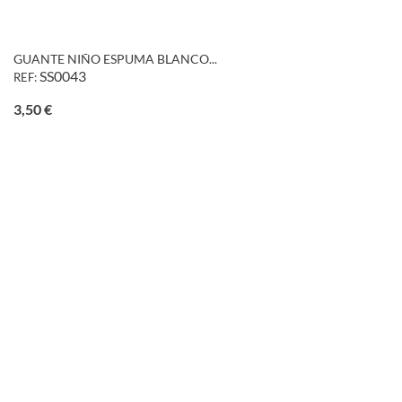
GUANTE NIÑO ESPUMA BLANCO...
SS0043
REF:
Precio
3,50 €
favorite_border