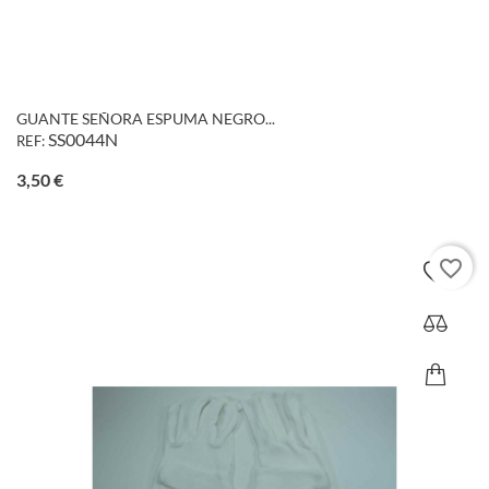
GUANTE SEÑORA ESPUMA NEGRO...
SS0044N
REF:
Precio
3,50 €
favorite_border