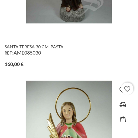
SANTA TERESA 30 CM. PASTA...
AME085030
REF:
Precio
160,00 €
favorite_border