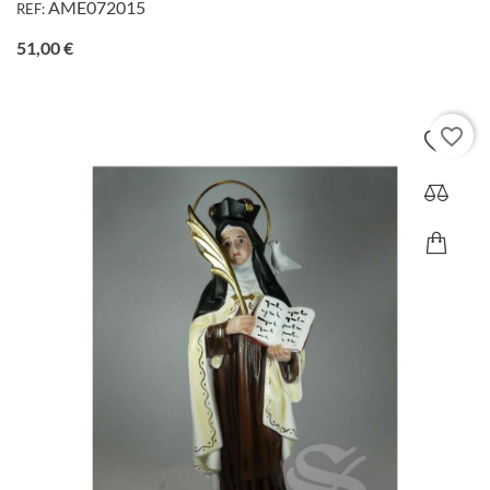
AME072015
REF:
Precio
51,00 €
favorite_border