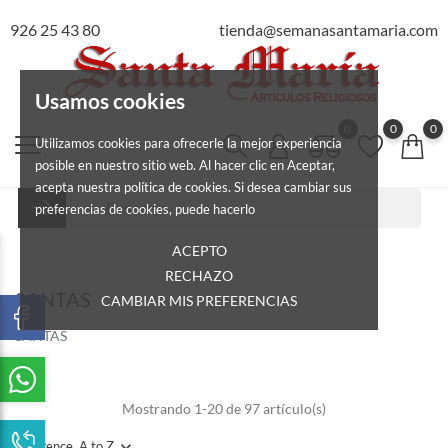
926 25 43 80
tienda@semanasantamaria.com
Usamos cookies
0
0
0
Utilizamos cookies para ofrecerle la mejor experiencia
posible en nuestro sitio web. Al hacer clic en Aceptar,
acepta nuestra política de cookies. Si desea cambiar sus
preferencias de cookies, puede hacerlo
ACEPTO
RECHAZO
SANTAS
CAMBIAR MIS PREFERENCIAS
SANTAS
Mostrando 1-20 de 97 artículo(s)
Reference, A to Z