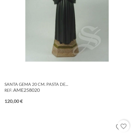
SANTA GEMA 20 CM. PASTA DE...
AME258020
REF:
Precio
120,00 €
favorite_border