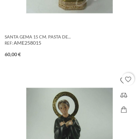
SANTA GEMA 15 CM. PASTA DE...
AME258015
REF:
Precio
60,00 €
favorite_border