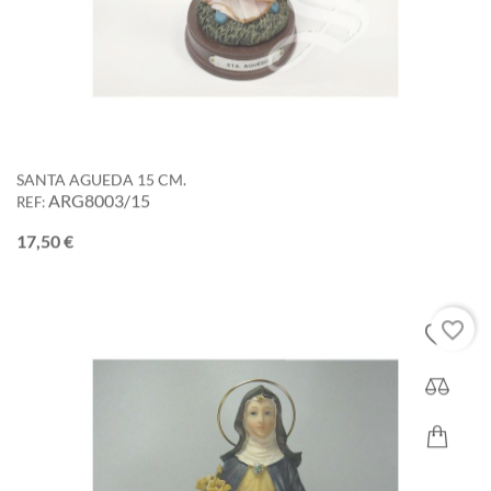
SANTA AGUEDA 15 CM.
ARG8003/15
REF:
Precio
17,50 €
favorite_border