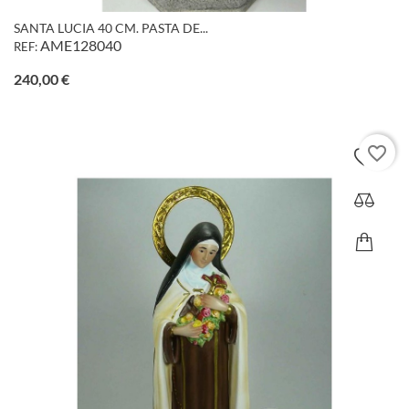
SANTA LUCIA 40 CM. PASTA DE...
AME128040
REF:
Precio
240,00 €
favorite_border