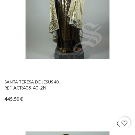
SANTA TERESA DE JESUS 40...
ACR408-40-2N
REF:
Precio
445,50 €
favorite_border