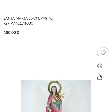
SANTA MARTA 30 CM. PASTA...
AME171030
REF:
Precio
180,00 €
favorite_border