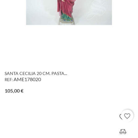
SANTA CECILIA 20 CM. PASTA...
AME178020
REF:
Precio
105,00 €
favorite_border