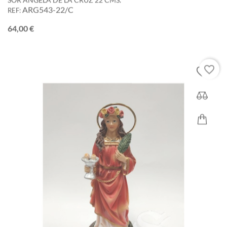
ARG543-22/C
REF:
Precio
64,00 €
favorite_border