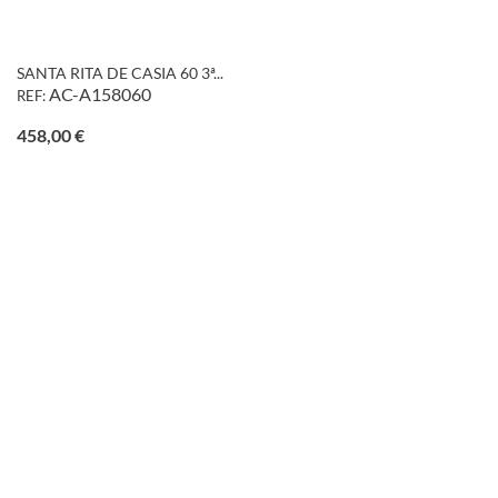
SANTA RITA DE CASIA 60 3ª...
AC-A158060
REF:
Precio
458,00 €
favorite_border