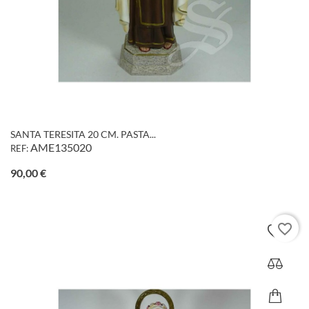
SANTA TERESITA 20 CM. PASTA...
AME135020
REF:
Precio
90,00 €
favorite_border