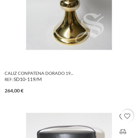
CALIZ CONPATENA DORADO 19...
SD10-119/M
REF:
Precio
264,00 €
favorite_border