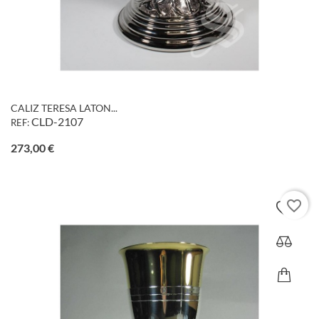
CALIZ TERESA LATON...
CLD-2107
REF:
Precio
273,00 €
favorite_border