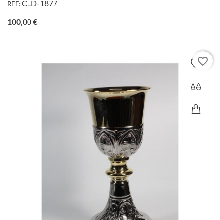
CLD-1877
REF:
Precio
100,00 €
favorite_border