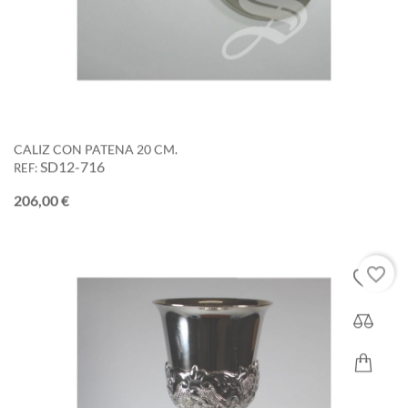
CALIZ CON PATENA 20 CM.
SD12-716
REF:
Precio
206,00 €
favorite_border