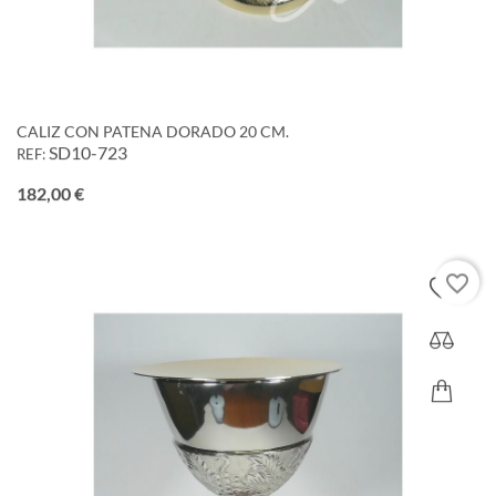
CALIZ CON PATENA DORADO 20 CM.
SD10-723
REF:
Precio
182,00 €
favorite_border