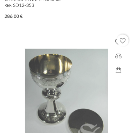
SD12-353
REF:
Precio
286,00 €
favorite_border