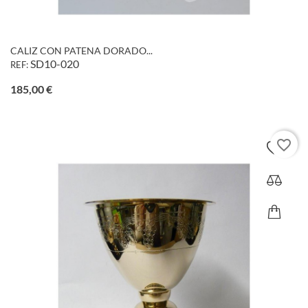
CALIZ CON PATENA DORADO...
SD10-020
REF:
Precio
185,00 €
favorite_border