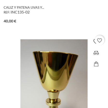
CALIZ Y PATENA UVAS Y...
INC135-02
REF:
Precio
40,00 €
favorite_border