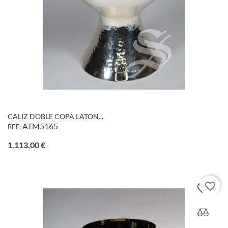
CALIZ DOBLE COPA LATON...
ATM5165
REF:
Precio
1.113,00 €
favorite_border