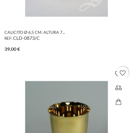
CALICITO Ø 6,5 CM. ALTURA 7...
CLD-0873/C
REF:
Precio
39,00 €
favorite_border