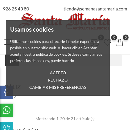
926 25 43 80
tienda@semanasantamaria.com
Usamos cookies
0
0
0
Utilizamos cookies para ofrecerle la mejor experiencia
posible en nuestro sitio web. Al hacer clic en Aceptar,
acepta nuestra política de cookies. Si desea cambiar sus
preferencias de cookies, puede hacerlo
ACEPTO
RECHAZO
CÁLIZ
CAMBIAR MIS PREFERENCIAS
CÁLIZ
Mostrando 1-20 de 21 artículo(s)
Reference, A to Z