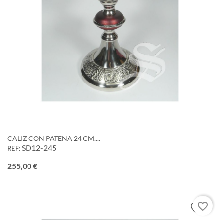
CALIZ CON PATENA 24 CM....
SD12-245
REF:
Precio
255,00 €
favorite_border