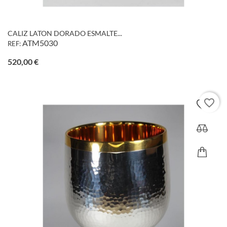
CALIZ LATON DORADO ESMALTE...
ATM5030
REF:
Precio
520,00 €
favorite_border