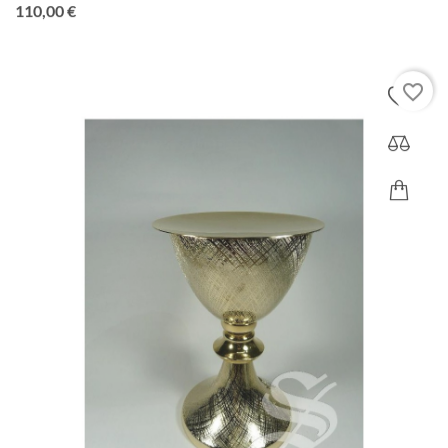
Precio
110,00 €
favorite_border